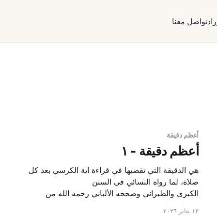
راد
تواصل معنا
أعظم دقيقة
أعظم دقيقة - ١
هي الدقيقة التي تقضيها في قراءة اية الكرسي بعد كل
صلاة، لما رواه النسائي في السنن
الكبرى والطبراني وصححه الألباني رحمه الله من
حديث أبي أمامة الباهلي رضي الله عنه قال: قال رسول
١٣ يناير ٢٠٢٦
الله صلى الله عليه وسلم: من قرأ آية الكرسي دبر كل