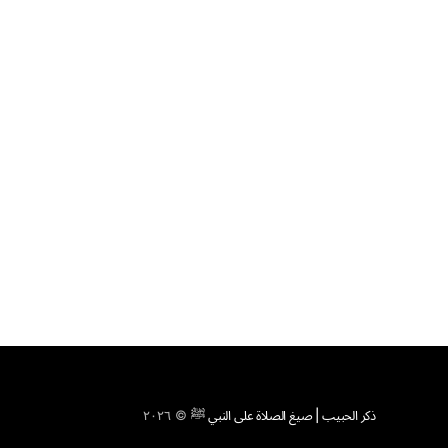
ذكر الحبيب | صيغ الصلاة على النبي ﷺ
© ٢٠٢٦