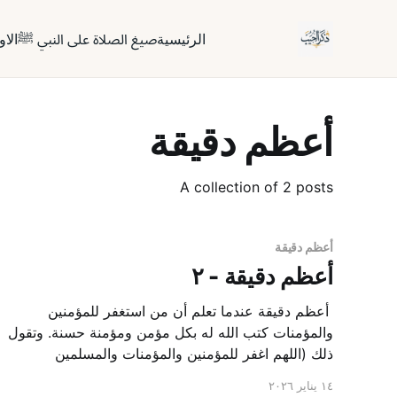
الرئيسية
صيغ الصلاة على النبي ﷺ
الاو
أعظم دقيقة
A collection of 2 posts
أعظم دقيقة
أعظم دقيقة - ٢
‎ أعظم دقيقة عندما تعلم أن من استغفر للمؤمنين
والمؤمنات كتب الله له بكل مؤمن ومؤمنة حسنة. وتقول
ذلك (اللهم اغفر للمؤمنين والمؤمنات والمسلمين
والمسلمات الأحياء منهم والاموات) وهي لا تستغرق إلا
١٤ يناير ٢٠٢٦
ثواني معدودة.