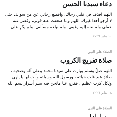
دعاء سيدنا الحسن
اللهم اقذف في قلبي رجاك، واقطع رجائي عن من سواك، حتى
لا أرجو أحدا غيرك. اللهم وما ضعفت عنه قوتي، وقصر عنه
عملي ولم تنته إليه رغبتي، ولم تبلغه مسألتي، ولم يجْرِ على
لساني مما أعطيت أحدا من الأولين والآخرين من اليقين،
١٠ يناير ٢٠٢٦
فخصني به يا رب العالمين.
الصلاة على النبي
صلاة تفريج الكروب
اللهم صلِّ وسلم وبارك على سيدنا محمد وعلى آله وصحبه ،
صلاة عبد قلت حيلته ، ورسول الله وسيلته وأنت لها يا إلهي
ولكل كرب عظيم ، ففرج عنا مانحن فيه بسر أسرار بسم الله
الرحمن الرحيم . صيغة الصلاة على النبيﷺ لتفريج الكروب ،
٠٨ يناير ٢٠٢٦
تقرأ ٢١ مرة بعد كل صلاة مفروضة.
الصلاة على النبي
من اراد!