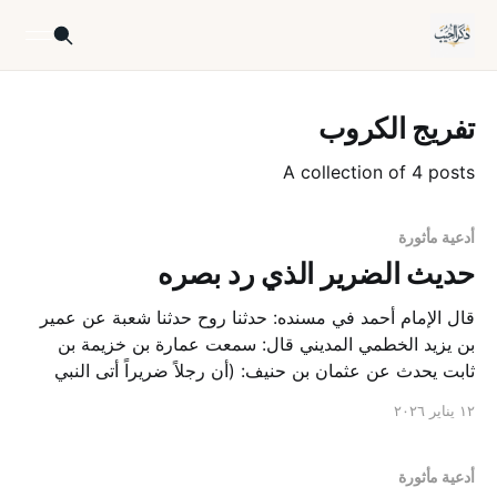
تفريج الكروب
A collection of 4 posts
أدعية مأثورة
حديث الضرير الذي رد بصره
قال الإمام أحمد في مسنده: حدثنا روح حدثنا شعبة عن عمير
بن يزيد الخطمي المديني قال: سمعت عمارة بن خزيمة بن
ثابت يحدث عن عثمان بن حنيف: (أن رجلاً ضريراً أتى النبي
صلى الله عليه وسلم، فقال: يا نبي الله، ادع الله أن يعافيني،
١٢ يناير ٢٠٢٦
فقال: إن شئت أخرت ذلك فهو
أدعية مأثورة